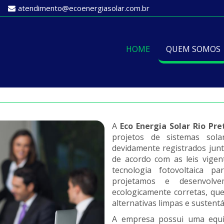
atendimento@ecoenergiasolar.com.br
HOME
QUEM SOMOS
A
Eco Energia Solar Rio Pre
projetos de sistemas sola
devidamente registrados jun
de acordo com as leis vigent
tecnologia fotovoltaica p
projetamos e desenvolve
ecologicamente corretas, que
alternativas limpas e sustentá
A empresa possui uma equi